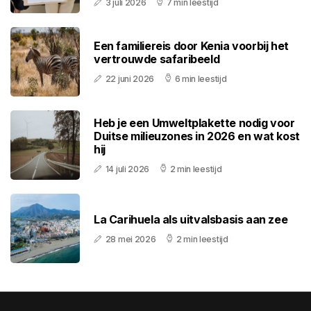
3 juli 2026
7 min leestijd
Een familiereis door Kenia voorbij het
vertrouwde safaribeeld
22 juni 2026
6 min leestijd
Heb je een Umweltplakette nodig voor
Duitse milieuzones in 2026 en wat kost
hij
14 juli 2026
2 min leestijd
La Carihuela als uitvalsbasis aan zee
28 mei 2026
2 min leestijd