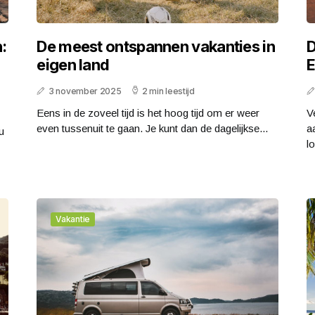
:
De meest ontspannen vakanties in
D
eigen land
E
3 november 2025
2 min leestijd
Eens in de zoveel tijd is het hoog tijd om er weer
V
even tussenuit te gaan. Je kunt dan de dagelijkse...
a
u
lo
Vakantie