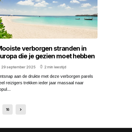
ooiste verborgen stranden in
uropa die je gezien moet hebben
29 september 2025
2 min leestijd
ntsnap aan de drukte met deze verborgen parels
eel reizigers trekken ieder jaar massaal naar
pul...
16