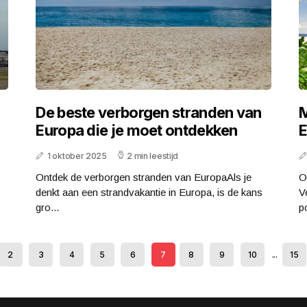
De beste verborgen stranden van
M
Europa die je moet ontdekken
E
1 oktober 2025
2 min leestijd
Ontdek de verborgen stranden van EuropaAls je
O
denkt aan een strandvakantie in Europa, is de kans
V
gro...
po
2
3
4
5
6
7
8
9
10
...
15