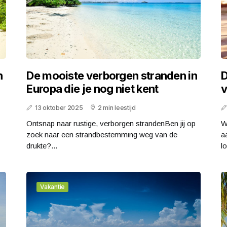
n
De mooiste verborgen stranden in
D
Europa die je nog niet kent
v
13 oktober 2025
2 min leestijd
Ontsnap naar rustige, verborgen strandenBen jij op
W
zoek naar een strandbestemming weg van de
a
drukte?...
lo
Vakantie