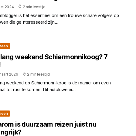
mei 2024
2 min leestijd
isblogger is het essentieel om een trouwe schare volgers op
wen die geïnteresseerd zijn...
meen
 lang weekend Schiermonnikoog? 7
!
maart 2026
2 min leestijd
ang weekend op Schiermonnikoog is dé manier om even
al tot rust te komen. Dit autoluwe ei...
meen
rom is duurzaam reizen juist nu
ngrijk?