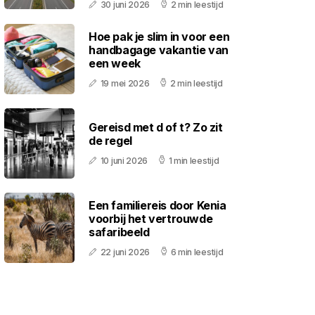
30 juni 2026
2 min leestijd
Hoe pak je slim in voor een
handbagage vakantie van
een week
19 mei 2026
2 min leestijd
Gereisd met d of t? Zo zit
de regel
10 juni 2026
1 min leestijd
Een familiereis door Kenia
voorbij het vertrouwde
safaribeeld
22 juni 2026
6 min leestijd