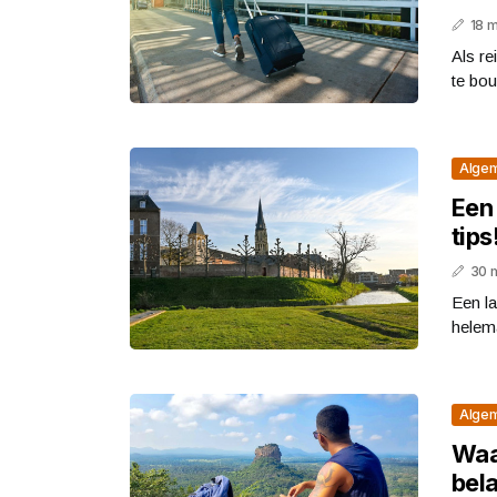
18 
Als re
te bou
Alge
Een
tips
30 
Een l
helema
Alge
Waa
bela