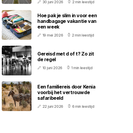
30 juni 2026
2 min leestijd
Hoe pak je slim in voor een
handbagage vakantie van
een week
19 mei 2026
2 min leestijd
Gereisd met d of t? Zo zit
de regel
10 juni 2026
1 min leestijd
Een familiereis door Kenia
voorbij het vertrouwde
safaribeeld
22 juni 2026
6 min leestijd