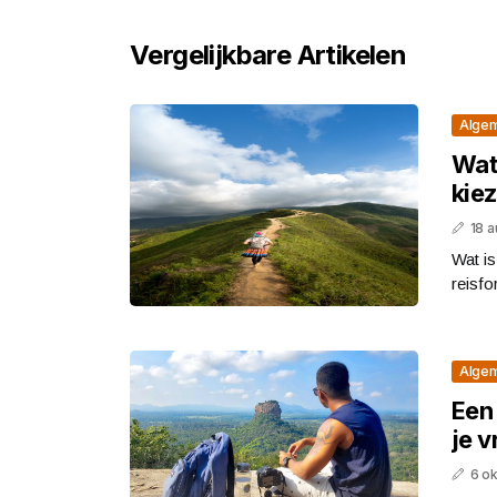
Vergelijkbare Artikelen
Alge
Wat
kiez
18 
Wat is
reisfo
Alge
Een
je v
6 o