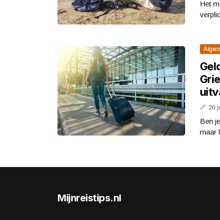
Het mo
verpli
Alge
Gel
Gri
uit
20 j
Ben je
maar l
Mijnreistips.nl