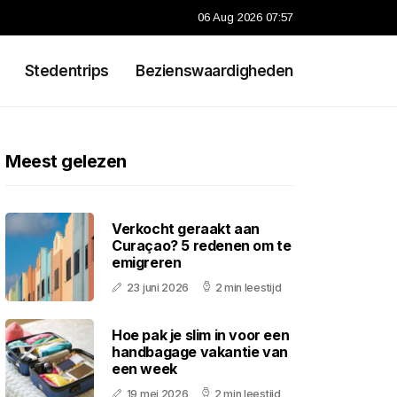
06 Aug 2026 07:57
Stedentrips
Bezienswaardigheden
Meest gelezen
Verkocht geraakt aan
Curaçao? 5 redenen om te
emigreren
23 juni 2026
2 min leestijd
Hoe pak je slim in voor een
handbagage vakantie van
een week
19 mei 2026
2 min leestijd