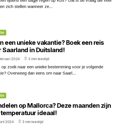
en tijdens een dagje regen op Kos? Dat is de vraag die veel
ten zich stellen wanneer ze...
tie
in een unieke vakantie? Boek een reis
 Saarland in Duitsland!
ebruari 2024
3 min leestijd
e op zoek naar een unieke bestemming voor je volgende
tie? Overweeg dan eens om naar Saarl...
tie
delen op Mallorca? Deze maanden zijn
 temperatuur ideaal!
pril 2024
3 min leestijd