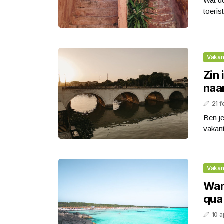
Wat do
toeris
Vakan
Zin 
naar
21 f
Ben j
vakan
Vakan
Wan
qua
10 a