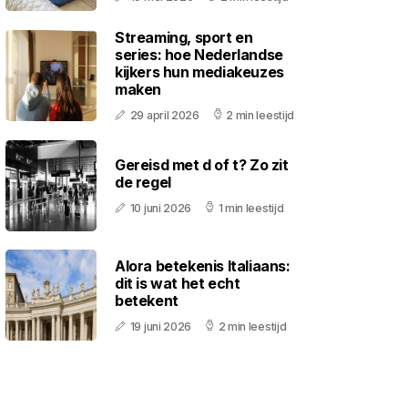
Streaming, sport en
series: hoe Nederlandse
kijkers hun mediakeuzes
maken
29 april 2026
2 min leestijd
Gereisd met d of t? Zo zit
de regel
10 juni 2026
1 min leestijd
Alora betekenis Italiaans:
dit is wat het echt
betekent
19 juni 2026
2 min leestijd