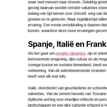
waar veel mensen naar streven. Gelukkig groeit 
gevolg daarvan worden retraite vakanties stee
belang van tijd nemen voor zichzelf, weg van d
groeien en te genezen. Maar tegelijkertijd wil
ervaring. Een mooie ontwikkeling is daarom dat 
komen, waardoor deze twee ervaringen gecom
Spanje, Italië en Frank
Als het gaat om
retraite vakanties
, zijn er en
betoverende omgeving, rijke cultuur en de mogel
zonnige kusten en rustieke binnenland, biedt e
verkenning. Van de adembenemende stranden va
heeft voor elk wat wils.
Italië, doordrenkt van geschiedenis en schoonh
vakanties. Van de serene heuvels van Toscane t
idyllische setting voor innerlijke reflectie en pe
landschappen en een rijke culturele erfgoed is