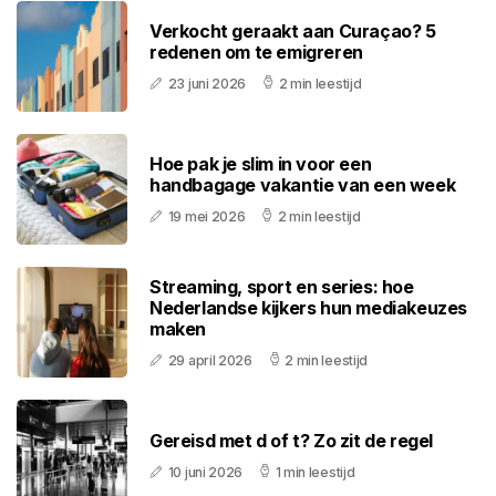
Verkocht geraakt aan Curaçao? 5
redenen om te emigreren
23 juni 2026
2 min leestijd
Hoe pak je slim in voor een
handbagage vakantie van een week
19 mei 2026
2 min leestijd
Streaming, sport en series: hoe
Nederlandse kijkers hun mediakeuzes
maken
29 april 2026
2 min leestijd
Gereisd met d of t? Zo zit de regel
10 juni 2026
1 min leestijd