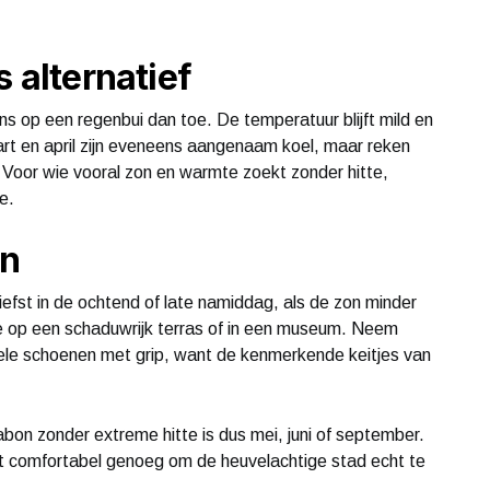
s alternatief
ns op een regenbui dan toe. De temperatuur blijft mild en
art en april zijn eveneens aangenaam koel, maar reken
. Voor wie vooral zon en warmte zoekt zonder hitte,
e.
en
iefst in de ochtend of late namiddag, als de zon minder
ze op een schaduwrijk terras of in een museum. Neem
bele schoenen met grip, want de kenmerkende keitjes van
on zonder extreme hitte is dus mei, juni of september.
het comfortabel genoeg om de heuvelachtige stad echt te