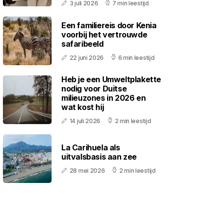
3 juli 2026
7 min leestijd
Een familiereis door Kenia
voorbij het vertrouwde
safaribeeld
22 juni 2026
6 min leestijd
Heb je een Umweltplakette
nodig voor Duitse
milieuzones in 2026 en
wat kost hij
14 juli 2026
2 min leestijd
La Carihuela als
uitvalsbasis aan zee
28 mei 2026
2 min leestijd