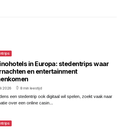
ntrips
inohotels in Europa: stedentrips waar
rnachten en entertainment
menkomen
uli 2026
8 min leestijd
jdens een stedentrip ook digitaal wil spelen, zoekt vaak naar
atie over een online casin...
ntrips