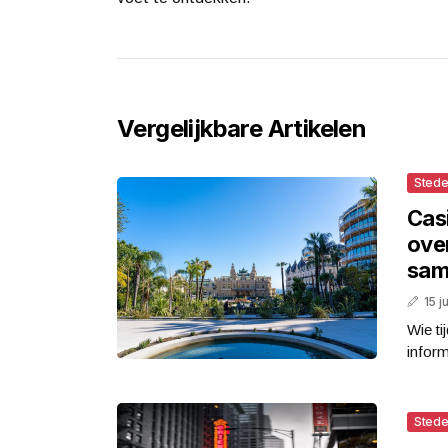
Vergelijkbare Artikelen
Stede
Cas
ove
sa
15 j
Wie ti
inform
Stede