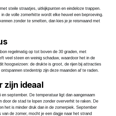
et steile straatjes, uitkijkpunten en eindeloze trappen.
: in de volle zomerhitte wordt elke heuvel een beproeving.
kennen zonder te smelten, dan kies je je reismaand met
us
ssabon regelmatig op tot boven de 30 graden, met
eeft veel steen en weinig schaduw, waardoor het in de
 hoogseizoen: de drukte is groot, de rijen bij attracties
n ontspannen stedentrip zijn deze maanden af te raden.
 zijn ideaal
ni en september. De temperatuur ligt dan aangenaam
n door de stad te lopen zonder oververhit te raken. De
n en het is minder druk dan in de zomerpiek. September
s van de zomer, mocht je een dagje naar het strand