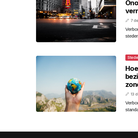
Ono
ver
7 d
Verbor
steden
Stede
Hoe
bez
zon
13 
Verbor
standa