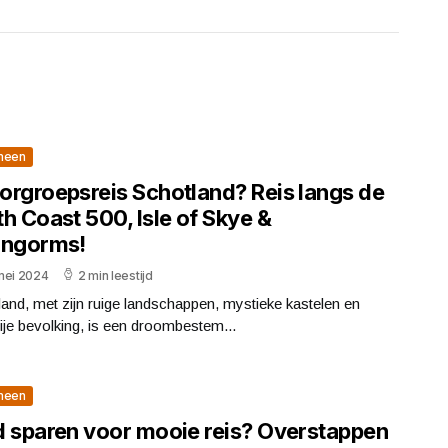
meen
orgroepsreis Schotland? Reis langs de
h Coast 500, Isle of Skye &
rngorms!
mei 2024
2 min leestijd
and, met zijn ruige landschappen, mystieke kastelen en
ije bevolking, is een droombestem...
meen
d sparen voor mooie reis? Overstappen