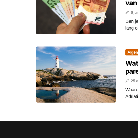
van 
6 ju
Ben je
lang o
Alge
Wat 
pare
25 
Waaro
Adriat