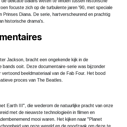
w de delicate balans weten te vinden tussen historische
oen focuste zich op de turbulente jaren '90, met speciale
n Prinses Diana. De serie, hartverscheurend en prachtig
van historische drama's.
umentaires
er Jackson, bracht een ongekende kijk in de
 bands ooit. Deze documentaire-serie was bijzonder
r vertoond beeldmateriaal van de Fab Four. Het bood
creatieve proces van The Beatles.
t Earth III", die wederom de natuurlijke pracht van onze
tgebreid met de nieuwste technologieën in filmen en
dembenemend mooi waren. Het kijken naar "Planet
 schoonheid van onze wereld en de noodzaak om deze te