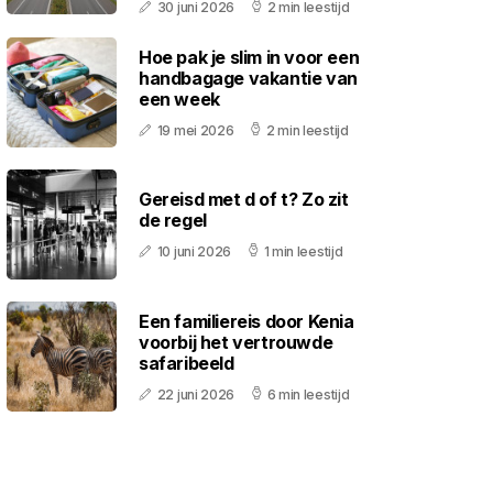
30 juni 2026
2 min leestijd
Hoe pak je slim in voor een
handbagage vakantie van
een week
19 mei 2026
2 min leestijd
Gereisd met d of t? Zo zit
de regel
10 juni 2026
1 min leestijd
Een familiereis door Kenia
voorbij het vertrouwde
safaribeeld
22 juni 2026
6 min leestijd