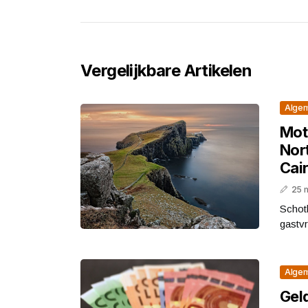
Vergelijkbare Artikelen
Alge
Mot
Nort
Cai
25 
Schotl
gastvr
Alge
Gel