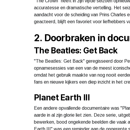
"The Crown" heeft in zijn vijfde seizoen opnieu
accuratesse en dramatische vertelling. Het seiz
aandacht voor de scheiding van Prins Charles e
geacteerd, blijft een favoriet voor liefhebbers 
2. Doorbraken in doc
The Beatles: Get Back
"The Beatles: Get Back" geregisseerd door Pet
opnamesessies van een van de meest iconische
omdat het gebruik maakte van nog nooit eerde
fans en nieuwe kijkers een diep inzicht in het 
Planet Earth III
Een andere opvallende documentaire was "Plane
aarde in al zijn glorie liet zien. Deze serie, ui
bewerken, bood ongekende beelden die vaak a
Earth III" was een reminder aan de ongerepte