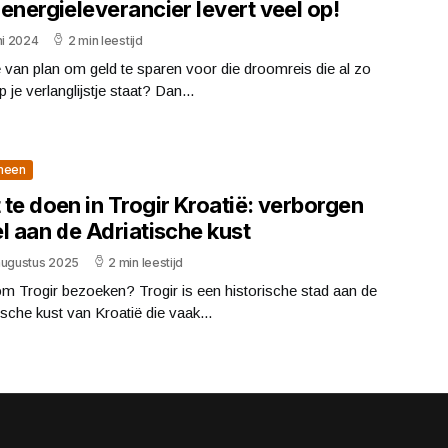
energieleverancier levert veel op!
ni 2024
2 min leestijd
 van plan om geld te sparen voor die droomreis die al zo
p je verlanglijstje staat? Dan...
meen
te doen in Trogir Kroatië: verborgen
l aan de Adriatische kust
augustus 2025
2 min leestijd
m Trogir bezoeken? Trogir is een historische stad aan de
ische kust van Kroatië die vaak...