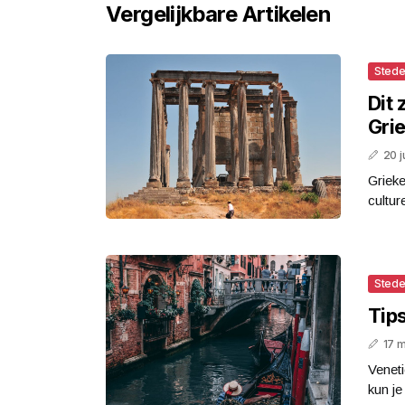
Vergelijkbare Artikelen
Stede
Dit 
Gri
20 j
Grieke
cultur
Stede
Tip
17 
Veneti
kun je