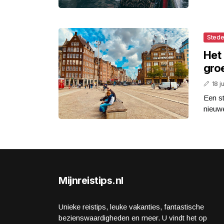
Stede
Het
gro
18 j
Een s
nieuwe
Mijnreistips.nl
Unieke reistips, leuke vakanties, fantastische
bezienswaardigheden en meer. U vindt het op