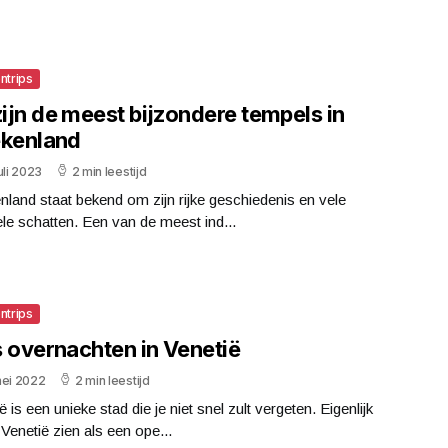
ntrips
zijn de meest bijzondere tempels in
ekenland
uli 2023
2 min leestijd
nland staat bekend om zijn rijke geschiedenis en vele
ele schatten. Een van de meest ind...
ntrips
s overnachten in Venetië
mei 2022
2 min leestijd
ë is een unieke stad die je niet snel zult vergeten. Eigenlijk
 Venetië zien als een ope...