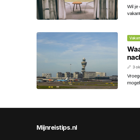
Wil je
vakant
Vakan
Waa
nach
3 o
Vroege
mogeli
Mijnreistips.nl