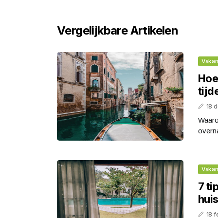
Vergelijkbare Artikelen
Vakan
Hoe
tijd
18 
Waaro
overna
Vakan
7 ti
hui
18 f