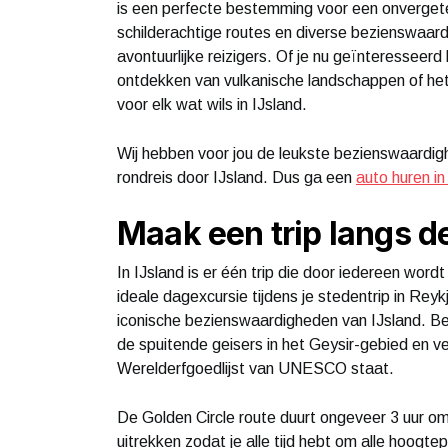
is een perfecte bestemming voor een onvergetel
schilderachtige routes en diverse bezienswaard
avontuurlijke reizigers. Of je nu geïnteresseerd
ontdekken van vulkanische landschappen of he
voor elk wat wils in IJsland.
Wij hebben voor jou de leukste bezienswaardigh
rondreis door IJsland. Dus ga een
auto huren in
Maak een trip langs d
In IJsland is er één trip die door iedereen word
ideale dagexcursie tijdens je stedentrip in Re
iconische bezienswaardigheden van IJsland. B
de spuitende geisers in het Geysir-gebied en ver
Werelderfgoedlijst van UNESCO staat.
De Golden Circle route duurt ongeveer 3 uur om 
uitrekken zodat je alle tijd hebt om alle hoogt