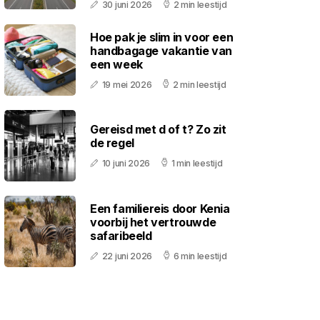
30 juni 2026
2 min leestijd
Hoe pak je slim in voor een
handbagage vakantie van
een week
19 mei 2026
2 min leestijd
Gereisd met d of t? Zo zit
de regel
10 juni 2026
1 min leestijd
Een familiereis door Kenia
voorbij het vertrouwde
safaribeeld
22 juni 2026
6 min leestijd