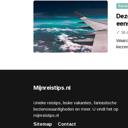
Bezie
Dez
een
28 
Waaro
kiezen
Mijnreistips.nl
Unieke reistips, leuke vakanties, fantastische
bezienswaardigheden en meer. U vindt het op
mijnreistips.nl
Sitemap
Contact