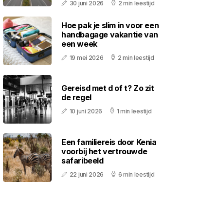
30 juni 2026
2 min leestijd
Hoe pak je slim in voor een
handbagage vakantie van
een week
19 mei 2026
2 min leestijd
Gereisd met d of t? Zo zit
de regel
10 juni 2026
1 min leestijd
Een familiereis door Kenia
voorbij het vertrouwde
safaribeeld
22 juni 2026
6 min leestijd