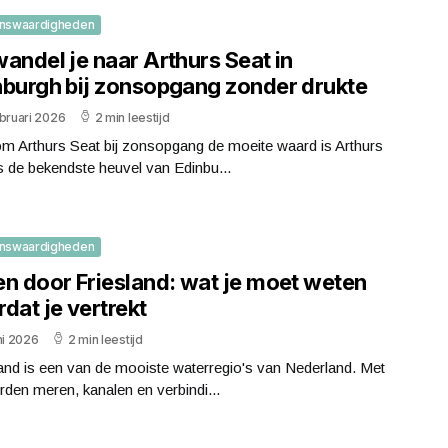
nswaardigheden
andel je naar Arthurs Seat in
nburgh bij zonsopgang zonder drukte
bruari 2026
2 min leestijd
m Arthurs Seat bij zonsopgang de moeite waard is Arthurs
s de bekendste heuvel van Edinbu...
nswaardigheden
en door Friesland: wat je moet weten
dat je vertrekt
ni 2026
2 min leestijd
and is een van de mooiste waterregio's van Nederland. Met
den meren, kanalen en verbindi...