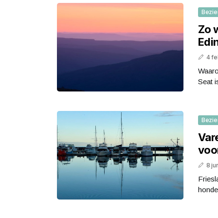
Bezie
Zo w
Edi
4 fe
Waaro
Seat i
Bezie
Var
voor
8 ju
Friesl
honder