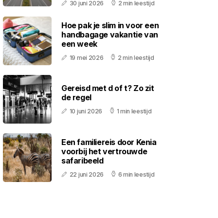
30 juni 2026
2 min leestijd
Hoe pak je slim in voor een
handbagage vakantie van
een week
19 mei 2026
2 min leestijd
Gereisd met d of t? Zo zit
de regel
10 juni 2026
1 min leestijd
Een familiereis door Kenia
voorbij het vertrouwde
safaribeeld
22 juni 2026
6 min leestijd