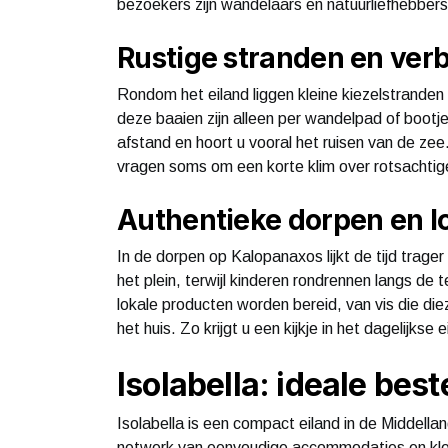
bezoekers zijn wandelaars en natuurliefhebbers
Rustige stranden en ver
Rondom het eiland liggen kleine kiezelstranden 
deze baaien zijn alleen per wandelpad of bootj
afstand en hoort u vooral het ruisen van de z
vragen soms om een korte klim over rotsachti
Authentieke dorpen en l
In de dorpen op Kalopanaxos lijkt de tijd trage
het plein, terwijl kinderen rondrennen langs de 
lokale producten worden bereid, van vis die die
het huis. Zo krijgt u een kijkje in het dagelijks
Isolabella: ideale bes
Isolabella is een compact eiland in de Middell
netwerk van eenvoudige accommodaties en kleins