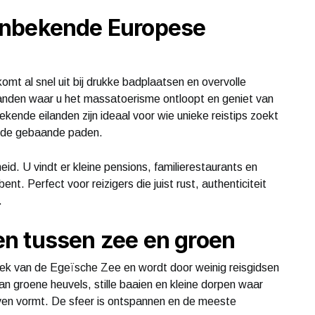
onbekende Europese
mt al snel uit bij drukke badplaatsen en overvolle
ilanden waar u het massatoerisme ontloopt en geniet van
kende eilanden zijn ideaal voor wie unieke reistips zoekt
an de gebaande paden.
eid. U vindt er kleine pensions, familierestaurants en
nt. Perfect voor reizigers die juist rust, authenticiteit
.
n tussen zee en groen
thoek van de Egeïsche Zee en wordt door weinig reisgidsen
an groene heuvels, stille baaien en kleine dorpen waar
leven vormt. De sfeer is ontspannen en de meeste