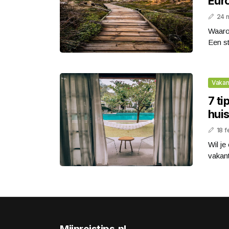
Eur
24 
Waaro
Een st
Vakan
7 ti
hui
18 f
Wil je
vakant
Mijnreistips.nl