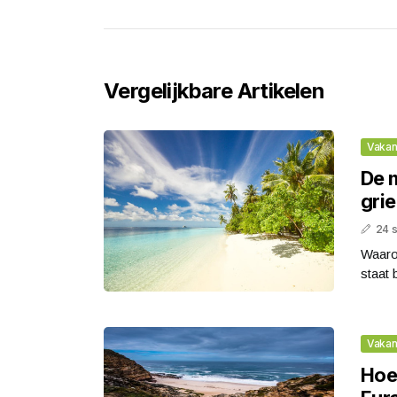
Vergelijkbare Artikelen
Vakan
De 
gri
24 
Waaro
staat 
Vakan
Hoe 