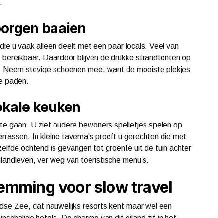
.
borgen baaien
die u vaak alleen deelt met een paar locals. Veel van
e bereikbaar. Daardoor blijven de drukke strandtenten op
ee. Neem stevige schoenen mee, want de mooiste plekjes
ge paden.
okale keuken
r te gaan. U ziet oudere bewoners spelletjes spelen op
terrassen. In kleine taverna’s proeft u gerechten die met
zelfde ochtend is gevangen tot groente uit de tuin achter
e eilandleven, ver weg van toeristische menu’s.
temming voor slow travel
andse Zee, dat nauwelijks resorts kent maar wel een
chalige hotels. De charme van dit eiland zit in het