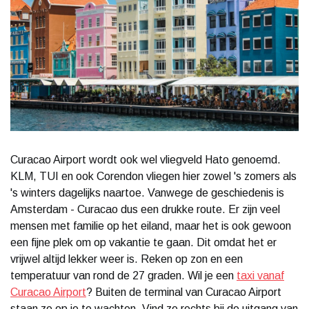
Curacao Airport wordt ook wel vliegveld Hato genoemd.
KLM, TUI en ook Corendon vliegen hier zowel 's zomers als
's winters dagelijks naartoe. Vanwege de geschiedenis is
Amsterdam - Curacao dus een drukke route. Er zijn veel
mensen met familie op het eiland, maar het is ook gewoon
een fijne plek om op vakantie te gaan. Dit omdat het er
vrijwel altijd lekker weer is. Reken op zon en een
temperatuur van rond de 27 graden. Wil je een
taxi vanaf
Curacao Airport
? Buiten de terminal van Curacao Airport
staan ze op je te wachten. Vind ze rechts bij de uitgang van