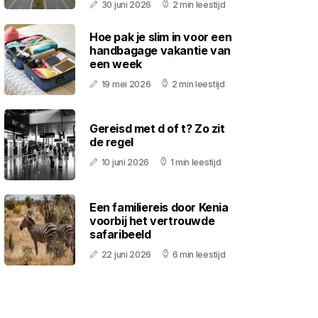
30 juni 2026
2 min leestijd
Hoe pak je slim in voor een
handbagage vakantie van
een week
19 mei 2026
2 min leestijd
Gereisd met d of t? Zo zit
de regel
10 juni 2026
1 min leestijd
Een familiereis door Kenia
voorbij het vertrouwde
safaribeeld
22 juni 2026
6 min leestijd