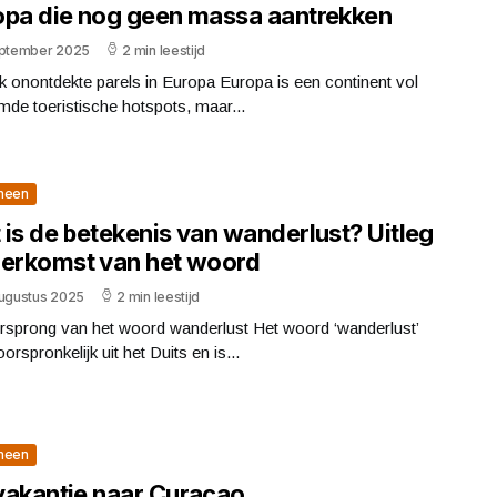
opa die nog geen massa aantrekken
eptember 2025
2 min leestijd
 onontdekte parels in Europa Europa is een continent vol
de toeristische hotspots, maar...
meen
 is de betekenis van wanderlust? Uitleg
herkomst van het woord
augustus 2025
2 min leestijd
rsprong van het woord wanderlust Het woord ‘wanderlust’
orspronkelijk uit het Duits en is...
meen
vakantie naar Curaçao