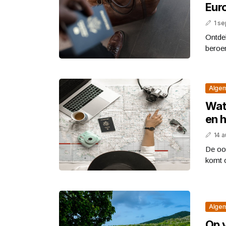
Eur
1 s
Ontdek
beroem
Alge
Wat
en 
14 
De oo
komt o
Alge
Op 