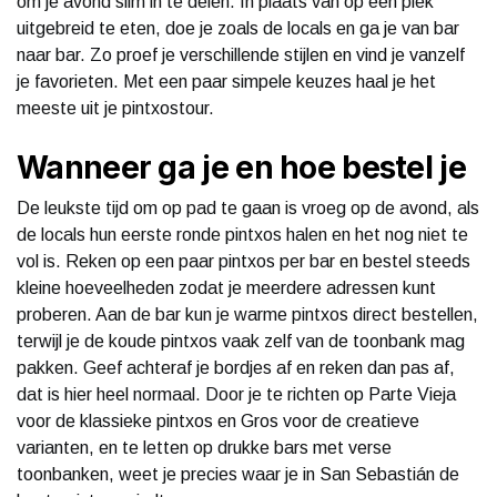
om je avond slim in te delen. In plaats van op één plek
uitgebreid te eten, doe je zoals de locals en ga je van bar
naar bar. Zo proef je verschillende stijlen en vind je vanzelf
je favorieten. Met een paar simpele keuzes haal je het
meeste uit je pintxostour.
Wanneer ga je en hoe bestel je
De leukste tijd om op pad te gaan is vroeg op de avond, als
de locals hun eerste ronde pintxos halen en het nog niet te
vol is. Reken op een paar pintxos per bar en bestel steeds
kleine hoeveelheden zodat je meerdere adressen kunt
proberen. Aan de bar kun je warme pintxos direct bestellen,
terwijl je de koude pintxos vaak zelf van de toonbank mag
pakken. Geef achteraf je bordjes af en reken dan pas af,
dat is hier heel normaal. Door je te richten op Parte Vieja
voor de klassieke pintxos en Gros voor de creatieve
varianten, en te letten op drukke bars met verse
toonbanken, weet je precies waar je in San Sebastián de