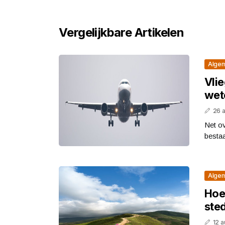
Vergelijkbare Artikelen
Alge
Vli
wet
26 
Net ov
bestaat
Alge
Hoe
ste
12 