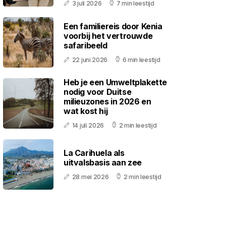
3 juli 2026
7 min leestijd
Een familiereis door Kenia
voorbij het vertrouwde
safaribeeld
22 juni 2026
6 min leestijd
Heb je een Umweltplakette
nodig voor Duitse
milieuzones in 2026 en
wat kost hij
14 juli 2026
2 min leestijd
La Carihuela als
uitvalsbasis aan zee
28 mei 2026
2 min leestijd