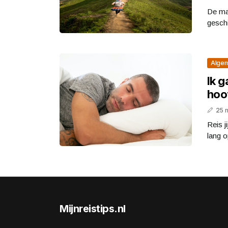
De ma
geschi
Alge
Ik g
hoo
25 
Reis j
lang o
Mijnreistips.nl