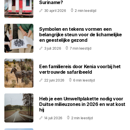
Suriname?
30 april 2026
2 min leestijd
Symbolen en tekens vormen een
belangrijke steun voor de lichamelijke
en geestelijke gezond
3 juli 2026
7 min leestijd
Een familiereis door Kenia voorbij het
vertrouwde safaribeeld
22 juni 2026
6 min leestijd
Heb je een Umweltplakette nodig voor
Duitse milieuzones in 2026 en wat kost
hij
14 juli 2026
2 min leestijd