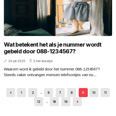
Wat betekent het als je nummer wordt
gebeld door 088-1234567?
23 juli 2025
2 min leestijd
Waarom word ik gebeld door het nummer 088-1234567?
Steeds vaker ontvangen mensen telefoontjes van nu...
1
2
...
6
7
8
9
10
11
12
...
18
19