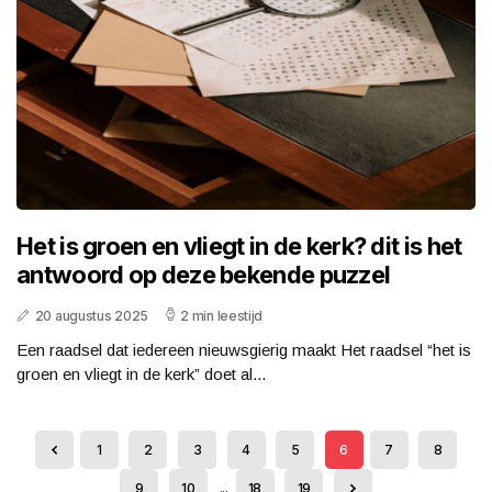
Het is groen en vliegt in de kerk? dit is het
antwoord op deze bekende puzzel
20 augustus 2025
2 min leestijd
Een raadsel dat iedereen nieuwsgierig maakt Het raadsel “het is
groen en vliegt in de kerk” doet al...
1
2
3
4
5
6
7
8
9
10
...
18
19