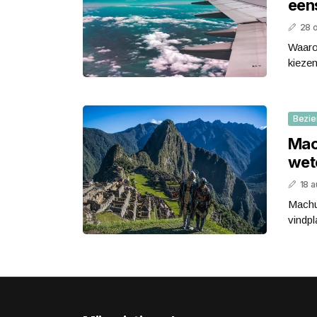
een
28 
Waaro
kiezen
Bezie
Mac
wet
18 
Machu
vindpla