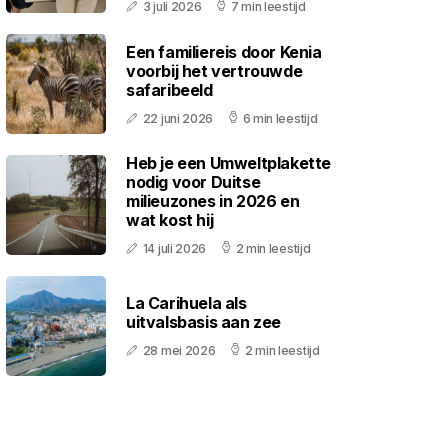
3 juli 2026
7 min leestijd
Een familiereis door Kenia
voorbij het vertrouwde
safaribeeld
22 juni 2026
6 min leestijd
Heb je een Umweltplakette
nodig voor Duitse
milieuzones in 2026 en
wat kost hij
14 juli 2026
2 min leestijd
La Carihuela als
uitvalsbasis aan zee
28 mei 2026
2 min leestijd