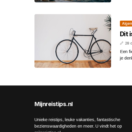
Alge
Dit 
28 
Een fi
je den
Mijnreistips.nl
Unieke reistips, leuke vakanties, fantastische
bezienswaardigheden en meer. U vindt het op