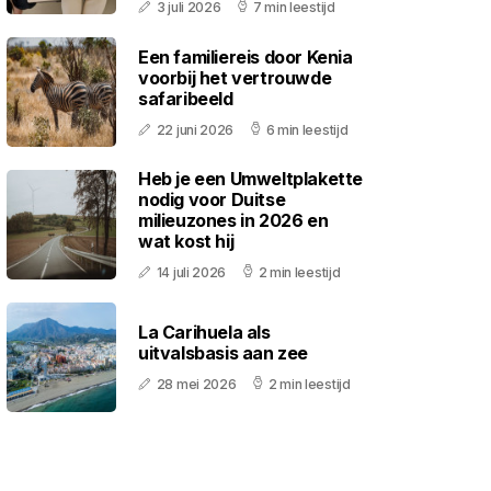
3 juli 2026
7 min leestijd
Een familiereis door Kenia
voorbij het vertrouwde
safaribeeld
22 juni 2026
6 min leestijd
Heb je een Umweltplakette
nodig voor Duitse
milieuzones in 2026 en
wat kost hij
14 juli 2026
2 min leestijd
La Carihuela als
uitvalsbasis aan zee
28 mei 2026
2 min leestijd