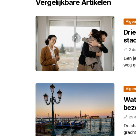
Vergelijkbare Artikelen
Alge
Dri
sta
2 d
Ben j
weg ge
Alge
Wat 
bez
25 
De ch
gracht