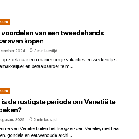
meen
e voordelen van een tweedehands
caravan kopen
ecember 2024
3 min leestijd
e op zoek naar een manier om je vakanties en weekendjes
makkelijker en betaalbaarder te m...
meen
is de rustigste periode om Venetië te
oeken?
augustus 2025
2 min leestijd
arme van Venetië buiten het hoogseizoen Venetië, met haar
en, gondels en eeuwenoude archi...