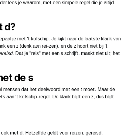
nder lees je waarom, met een simpele regel die je altijd
t d?
paal je met 't kofschip. Je kijkt naar de laatste klank van
ank een z (denk aan rei-zen), en de z hoort niet bij 't
ereisd
. Dat je "reis" met een s schrijft, maakt niet uit; het
met de s
veel mensen dat het deelwoord met een t moet. Maar de
 aan 't kofschip-regel. De klank blijft een z, dus blijft
, ook met d. Hetzelfde geldt voor reizen: gereisd.