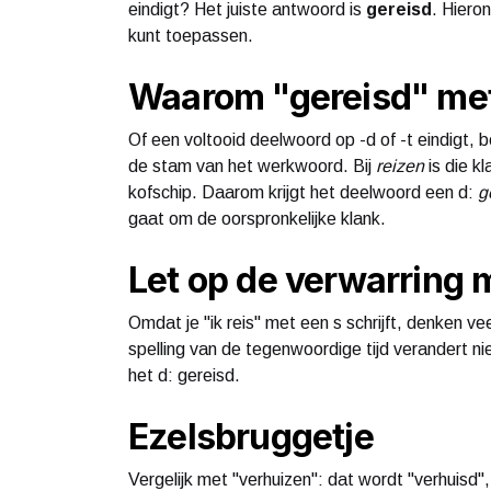
eindigt? Het juiste antwoord is
gereisd
. Hiero
kunt toepassen.
Waarom "gereisd" me
Of een voltooid deelwoord op -d of -t eindigt, be
de stam van het werkwoord. Bij
reizen
is die kl
kofschip. Daarom krijgt het deelwoord een d:
g
gaat om de oorspronkelijke klank.
Let op de verwarring 
Omdat je "ik reis" met een s schrijft, denken 
spelling van de tegenwoordige tijd verandert niets
het d: gereisd.
Ezelsbruggetje
Vergelijk met "verhuizen": dat wordt "verhuisd"