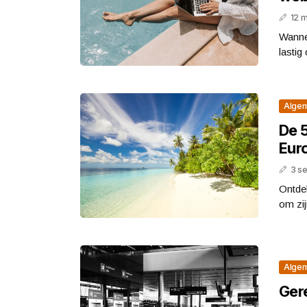
12 
Wannee
lastig
Alge
De 
Eur
3 s
Ontde
om zi
Alge
Gere