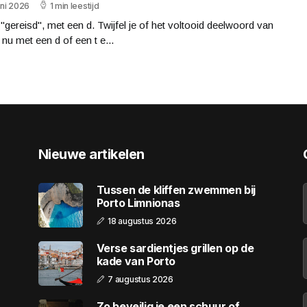
uni 2026
1 min leestijd
 "gereisd", met een d. Twijfel je of het voltooid deelwoord van
 nu met een d of een t e...
Nieuwe artikelen
Tussen de kliffen zwemmen bij
Porto Limnionas
18 augustus 2026
Verse sardientjes grillen op de
kade van Porto
7 augustus 2026
Zo beveilig je een schuur of