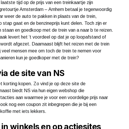
aatste tijd op de prijs van een treinkaartje zijn
agretourtje Amsterdam – Arnhem betaal je tegenwoordig
 weer de auto te pakken in plaats van de trein,
stap gaat en de benzineprijs kunt delen. Toch zijn er
n staan en goedkoop met de trein van a naar b te reizen.
aak levert het ‘t voordeel op dat je op loopafstand of
ordt afgezet. Daarnaast blijft het reizen met de trein
j veel mensen mee om toch de trein te nemen voor
manieren kun je goedkoper met de trein?
ia de site van NS
et korting kopen. Zo vind je op deze site de
naast biedt NS via hun eigen webshop die
tacties aan waarmee je voor een voordelige prijs naar
 ook nog een coupon zit inbegrepen die je bij een
offie met iets lekkers.
in winkels en op actiesites