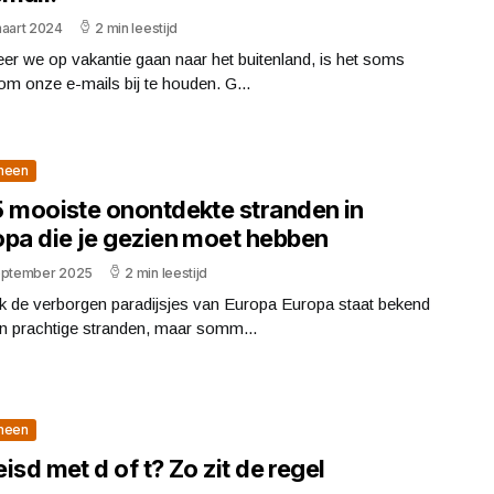
maart 2024
2 min leestijd
r we op vakantie gaan naar het buitenland, is het soms
 om onze e-mails bij te houden. G...
meen
5 mooiste onontdekte stranden in
opa die je gezien moet hebben
eptember 2025
2 min leestijd
k de verborgen paradijsjes van Europa Europa staat bekend
jn prachtige stranden, maar somm...
meen
isd met d of t? Zo zit de regel