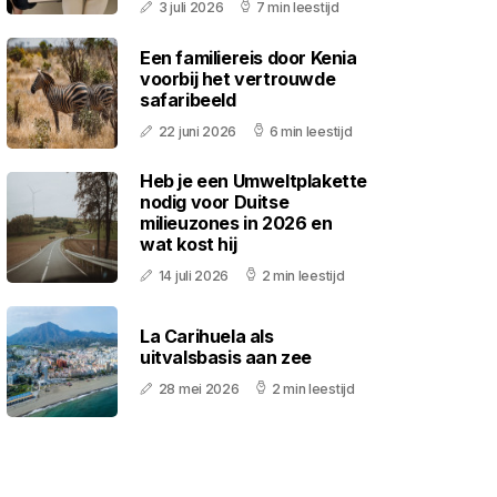
3 juli 2026
7 min leestijd
Een familiereis door Kenia
voorbij het vertrouwde
safaribeeld
22 juni 2026
6 min leestijd
Heb je een Umweltplakette
nodig voor Duitse
milieuzones in 2026 en
wat kost hij
14 juli 2026
2 min leestijd
La Carihuela als
uitvalsbasis aan zee
28 mei 2026
2 min leestijd