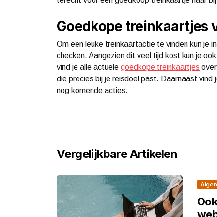
terecht voor een goedkoop treinkaartje naar bijv
Goedkope treinkaartjes 
Om een leuke treinkaartactie te vinden kun je 
checken. Aangezien dit veel tijd kost kun je o
vind je alle actuele
goedkope treinkaartjes
overz
die precies bij je reisdoel past. Daarnaast vind
nog komende acties.
Vergelijkbare Artikelen
Alge
Ook
web