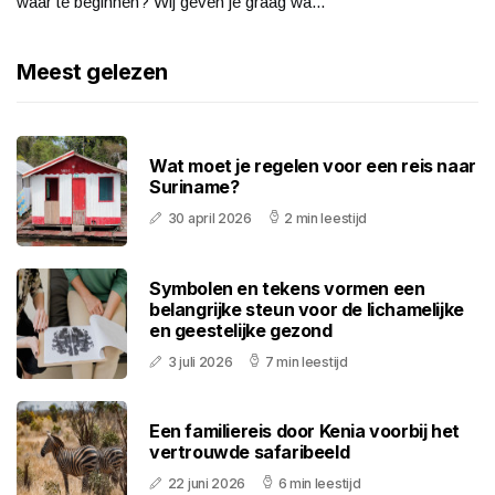
waar te beginnen? Wij geven je graag wa...
Meest gelezen
Wat moet je regelen voor een reis naar
Suriname?
30 april 2026
2 min leestijd
Symbolen en tekens vormen een
belangrijke steun voor de lichamelijke
en geestelijke gezond
3 juli 2026
7 min leestijd
Een familiereis door Kenia voorbij het
vertrouwde safaribeeld
22 juni 2026
6 min leestijd