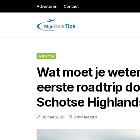
Adverteren
Contact
Vakantie
Wat moet je wete
eerste roadtrip d
Schotse Highland
26 mei 2026
3 min leestijd