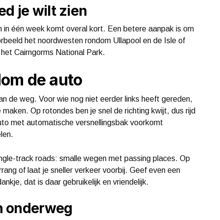
d je wilt zien
ien in één week komt overal kort. Een betere aanpak is om
orbeeld het noordwesten rondom Ullapool en de Isle of
 het Cairngorms National Park.
dom de auto
an de weg. Voor wie nog niet eerder links heeft gereden,
e maken. Op rotondes ben je snel de richting kwijt, dus rijd
n auto met automatische versnellingsbak voorkomt
len.
ngle-track roads: smalle wegen met passing places. Op
ang of laat je sneller verkeer voorbij. Geef even een
nkje, dat is daar gebruikelijk en vriendelijk.
n onderweg