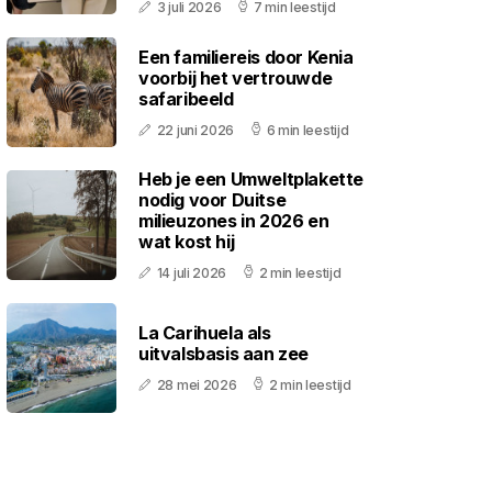
3 juli 2026
7 min leestijd
Een familiereis door Kenia
voorbij het vertrouwde
safaribeeld
22 juni 2026
6 min leestijd
Heb je een Umweltplakette
nodig voor Duitse
milieuzones in 2026 en
wat kost hij
14 juli 2026
2 min leestijd
La Carihuela als
uitvalsbasis aan zee
28 mei 2026
2 min leestijd