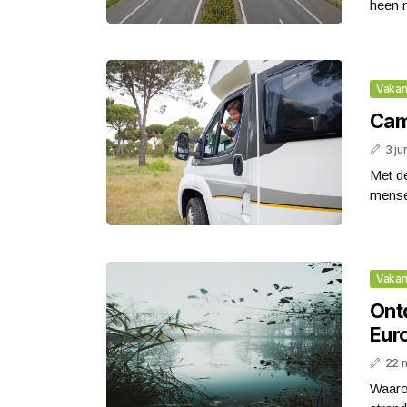
heen n
Vakan
Cam
3 ju
Met de
mensen
Vakan
Ont
Eur
22 
Waaro