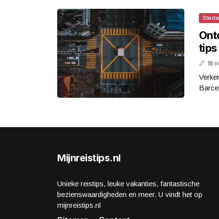
Stede
Ont
tips
18 
Verke
Barcel
Mijnreistips.nl
Unieke reistips, leuke vakanties, fantastische
bezienswaardigheden en meer. U vindt het op
mijnreistips.nl