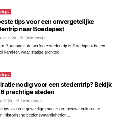
ntrips
este tips voor een onvergetelijke
dentrip naar Boedapest
nuari 2026
3 min leestijd
m Boedapest de perfecte stedentrip is Boedapest is een
ol karakter, waar statige architec...
ntrips
iratie nodig voor een stedentrip? Bekijk
 6 prachtige steden
uli 2023
2 min leestijd
trips zijn een geweldige manier om nieuwe culturen te
n, historische bezienswaardigheden...