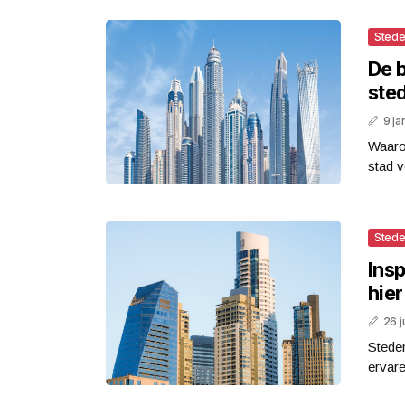
Stede
De b
ste
9 ja
Waaro
stad v
Stede
Insp
hier
26 j
Steden
ervare