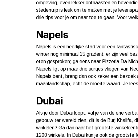
omgeving, even lekker onthaasten en bovendien 
stedentrip is leuk om te maken met je levenspa
drie tips voor je om naar toe te gaan. Voor welk
Napels
Napels
is een heerlijke stad voor een fantastisch
winter nog minimaal 15 graden), er zijn veel be
eten gesproken; ga eens naar Pizzeria Da Michel
Napels ligt op maar drie uurtjes vliegen van Neder
Napels bent, breng dan ook zeker een bezoek aa
maanlandschap, echt de moeite waard. Je leest
Dubai
Als je door
Dubai
loopt, val je van de ene verba
gebouw ter wereld zien, dit is de Burj Khalifa, 
winkelen? Ga dan naar het grootste winkelcentru
1200 winkels. In Dubai kun je ook de grootste f