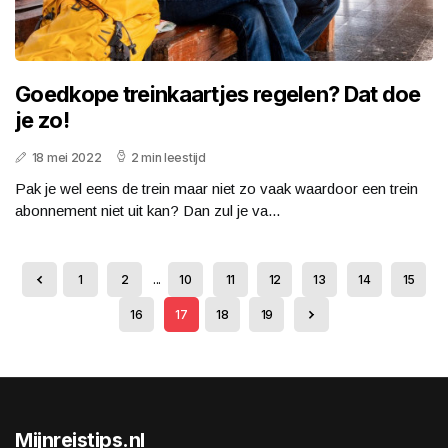
Goedkope treinkaartjes regelen? Dat doe
je zo!
18 mei 2022
2 min leestijd
Pak je wel eens de trein maar niet zo vaak waardoor een trein
abonnement niet uit kan? Dan zul je va...
1
2
...
10
11
12
13
14
15
16
17
18
19
Mijnreistips.nl