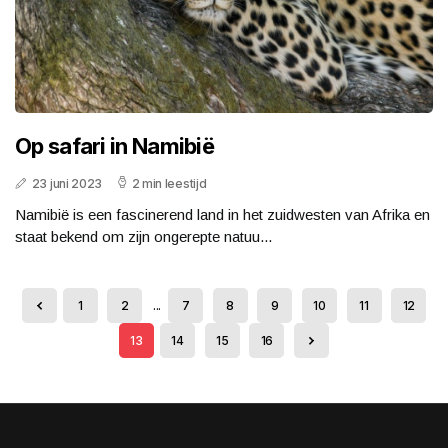
Op safari in Namibië
23 juni 2023
2 min leestijd
Namibië is een fascinerend land in het zuidwesten van Afrika en
staat bekend om zijn ongerepte natuu...
1
2
...
7
8
9
10
11
12
13
14
15
16